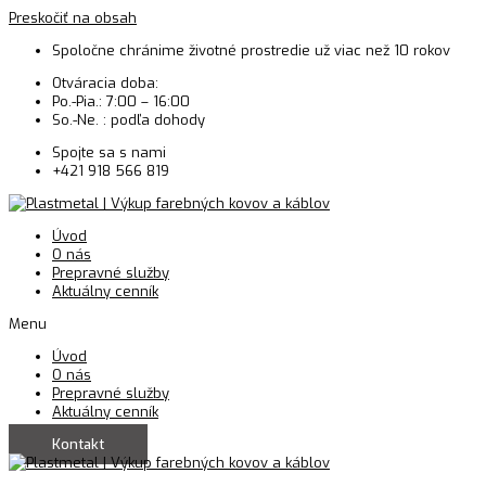
Preskočiť na obsah
Spoločne chránime životné prostredie už viac než 10 rokov
Otváracia doba:
Po.-Pia.: 7:00 – 16:00
So.-Ne. : podľa dohody
Spojte sa s nami
+421 918 566 819
Úvod
O nás
Prepravné služby
Aktuálny cenník
Menu
Úvod
O nás
Prepravné služby
Aktuálny cenník
Kontakt