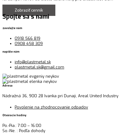
Zobraziť cenník
Spojte sa s nami
zavolajte nám
0918 566 819
0908 458 309
napíšte nám
info@plastmetal.sk
plastmetal.sk@gmail.com
Adresa
Nádražná 36, 900 28 Ivanka pri Dunaji, Areal United Industry
Povolenie na zhodnocovanie odpadov
Otváracie hodiny
Po.-Pia.: 7:00 – 16:00
So.-Ne. : Podľa dohody